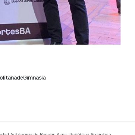
olitanadeGimnasia
udad Autónoma de Buenos Aires, República Argentina