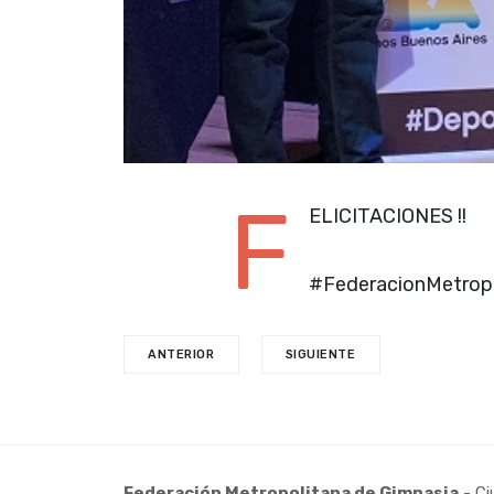
F
ELICITACIONES !!
#FederacionMetrop
ANTERIOR
SIGUIENTE
Federación Metropolitana de Gimnasia
- Ci