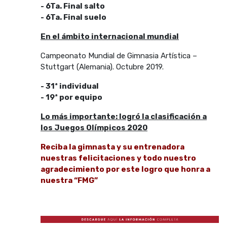
- 6Ta. Final salto
- 6Ta. Final suelo
En el ámbito internacional mundial
Campeonato Mundial de Gimnasia Artística –
Stuttgart (Alemania). Octubre 2019.
- 31ª individual
- 19ª por equipo
Lo más importante: logró la clasificación a
los Juegos Olímpicos 2020
Reciba la gimnasta y su entrenadora
nuestras felicitaciones y todo nuestro
agradecimiento por este logro que honra a
nuestra “FMG”