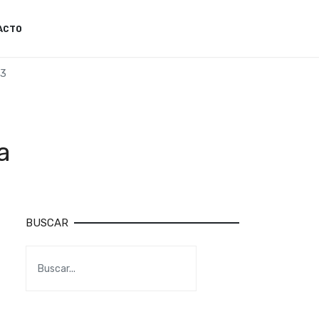
ACTO
B3
a
BUSCAR