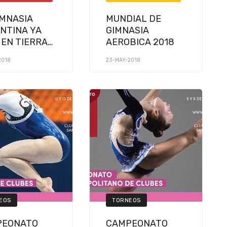
IMNASIA
MUNDIAL DE
NTINA YA
GIMNASIA
 EN TIERRAS
AEROBICA 2018
VIANAS
2018
23-MAY-2018
EOS
TORNEOS
PEONATO
CAMPEONATO