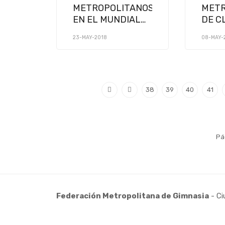
METROPOLITANOS
METR
EN EL MUNDIAL
DE C
DE GIMNASIA
B2 y 
23-MAY-2018
08-MAY-
AEROBICA 2018
MAYO
38
39
40
41
Pá
Federación Metropolitana de Gimnasia
- Ci