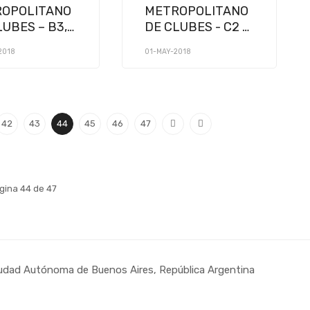
OPOLITANO
METROPOLITANO
LUBES – B3,
DE CLUBES - C2 Y
B1 (12 y 13 DE
C1 ( 5 Y 6 DE MAYO
2018
01-MAY-2018
 2018)
2018)
42
43
44
45
46
47
gina 44 de 47
udad Autónoma de Buenos Aires, República Argentina