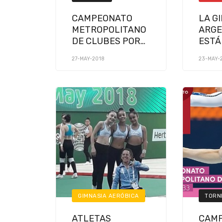
CAMPEONATO
LA G
METROPOLITANO
ARGE
DE CLUBES POR
ESTÁ
APARATOS (3 DE
BOLI
27-MAY-2018
23-MAY-
JUNIO 2018)
GIMNASIA AERÓBICA
TORN
ATLETAS
CAM