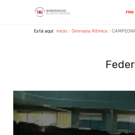
FMG
Está aquí:
Inicio
Gimnasia Rítmica
CAMPEONA
Feder